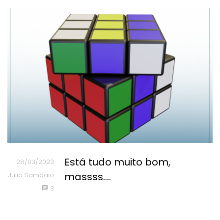
Está tudo muito bom,
28/03/2023
massss....
Julio Sampaio
3